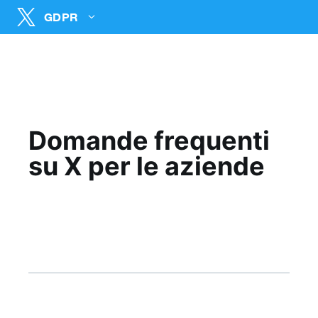
GDPR
English
Deutsch
Domande frequenti
su X per le aziende
Nederlands
Italiano
Español
Português